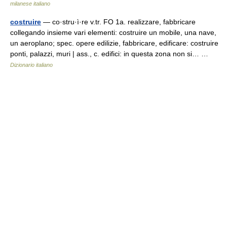
milanese italiano
costruire
— co·stru·ì·re v.tr. FO 1a. realizzare, fabbricare
collegando insieme vari elementi: costruire un mobile, una nave,
un aeroplano; spec. opere edilizie, fabbricare, edificare: costruire
ponti, palazzi, muri | ass., c. edifici: in questa zona non si… …
Dizionario italiano