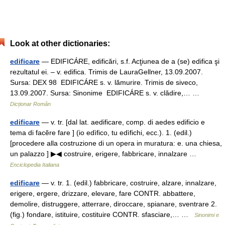
Look at other dictionaries:
edificare
— EDIFICÁRE, edificări, s.f. Acţiunea de a (se) edifica şi
rezultatul ei. – v. edifica. Trimis de LauraGellner, 13.09.2007.
Sursa: DEX 98 EDIFICÁRE s. v. lămurire. Trimis de siveco,
13.09.2007. Sursa: Sinonime EDIFICÁRE s. v. clădire,… …
Dicționar Român
edificare
— v. tr. [dal lat. aedificare, comp. di aedes edificio e
tema di facĕre fare ] (io edìfico, tu edìfichi, ecc.). 1. (edil.)
[procedere alla costruzione di un opera in muratura: e. una chiesa,
un palazzo ] ▶◀ costruire, erigere, fabbricare, innalzare …
Enciclopedia Italiana
edificare
— v. tr. 1. (edil.) fabbricare, costruire, alzare, innalzare,
erigere, ergere, drizzare, elevare, fare CONTR. abbattere,
demolire, distruggere, atterrare, diroccare, spianare, sventrare 2.
(fig.) fondare, istituire, costituire CONTR. sfasciare,… …
Sinonimi e