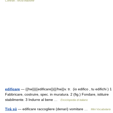
Contrari. Terza edizione
edificare
— {{hw}}{{edificare}}{{/hw}}v. tr. (io edifico , tu edifichi ) 1
Fabbricare, costruire, spec. in muratura. 2 (fig.) Fondare, istituire
stabilmente. 3 Indurre al bene …
Enciclopedia di italiano
Tirà sü
— edificare raccogliere (denari) vomitare …
Mini Vocabolario