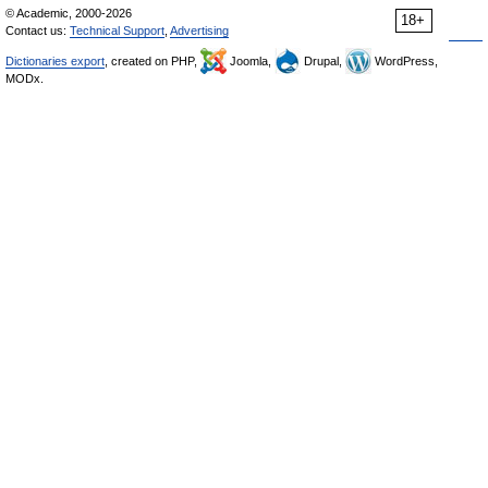
© Academic, 2000-2026
18+
Contact us:
Technical Support
,
Advertising
Dictionaries export
, created on PHP,
Joomla,
Drupal,
WordPress,
MODx.