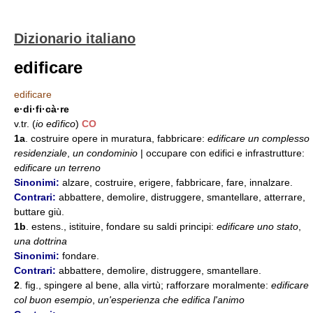
Dizionario italiano
edificare
edificare
e·di·fi·cà·re
v.tr. (
io edìfico
)
CO
1a
. costruire opere in muratura, fabbricare:
edificare un complesso
residenziale
,
un condominio
| occupare con edifici e infrastrutture:
edificare un terreno
Sinonimi:
alzare, costruire, erigere, fabbricare, fare, innalzare.
Contrari:
abbattere, demolire, distruggere, smantellare, atterrare,
buttare giù.
1b
. estens., istituire, fondare su saldi principi:
edificare uno stato
,
una dottrina
Sinonimi:
fondare.
Contrari:
abbattere, demolire, distruggere, smantellare.
2
. fig., spingere al bene, alla virtù; rafforzare moralmente:
edificare
col buon esempio
,
un'esperienza che edifica l'animo