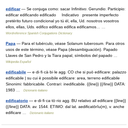
edificar
— Se conjuga como: sacar Infinitivo: Gerundio: Participio:
edificar edificando edificado Indicativo presente imperfecto
pretérito futuro condicional yo tú él, ella, Ud. nosotros vosotros
ellos, ellas, Uds. edifico edificas edifica edificamos… …
Wordreference Spanish Conjugations Dictionary
Papa
— Para el tubérculo, véase Solanum tuberosum. Para otros
usos de este término, véase Papa (desambiguación). Papado
Llaves de San Pedro y la Tiara papal, símbolos del papado …
Wikipedia Español
edificabile
— e·di·fi·cà·bi·le agg. CO che si può edificare: palazzo
edificabile | su cui è possibile edificare: area, terreno edificabile
Sinonimi: fabbricabile. Contrari: inedificabile. {{line}} {{/line}} DATA:
1983 …
Dizionario italiano
edificatorio
— e·di·fi·ca·tò·rio agg. BU relativo all edificare {{line}}
{{/line}} DATA: av. 1544. ETIMO: dal lat. aedificatōrĭu(m), v. anche
edificare …
Dizionario italiano