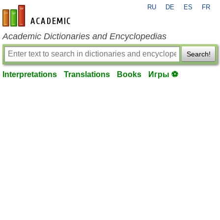
RU
DE
ES
FR
en-academic.com
Academic Dictionaries and Encyclopedias
Search!
Interpretations
Translations
Books
Игры ⚽