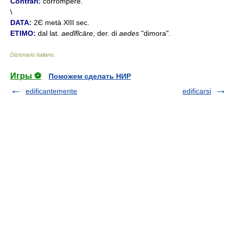
Contrari:
corrompere.
\
DATA:
2Є metà XIII sec.
ETIMO:
dal lat.
aedĭfĭcāre
, der. di
aedes
"dimora".
Dizionario Italiano
.
Игры ⚽
Поможем сделать НИР
edificantemente
edificarsi